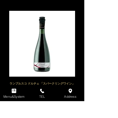
ランブルスコ ドルチェ 「スパークリングワイン」
【🇮🇹スパークリングワイン】
Lambrusco dolce [Sparkling wine]
Menu&System
TEL
Address
￥10,000