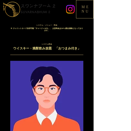
スワンナプーム 2
ME
NU
SUVARNABHUMI 2
システム・メニュー・料金
※ クレジットカード決済可能「チャージ＋10％」、 上記料金は[10%]税込価格となっており
ます。
システム料金
ウイスキー・燒酎飲み放題 「おつまみ付き」