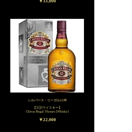
￥33,000
シルバース・リーガル12年
【🇬🇧ウイスキー】
Chivas Regal 10years [Whisky]
￥22,000