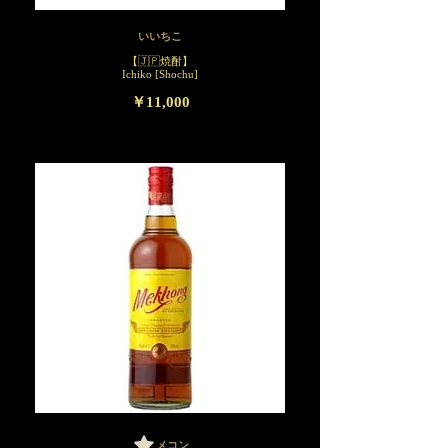
いいちこ
【🇯🇵焼酎】
Ichiko [Shochu]
￥11,000
メコン